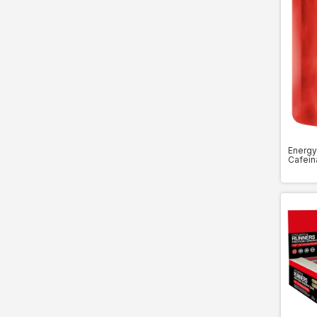
Energy
Cafein
Por un