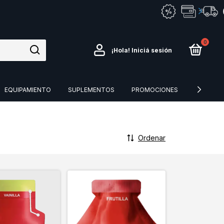
0
¡Hola!
Iniciá sesión
EQUIPAMIENTO
SUPLEMENTOS
PROMOCIONES
CESPED 
Ordenar