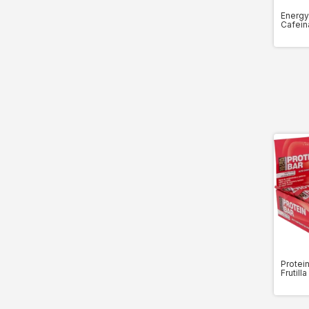
Energy
Cafein
Caja x
Protein
Frutill
Unida