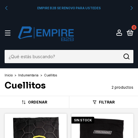
EMPIRE B2B SE RENOVO PARA USTEDES
0
Inicio
>
Indumentaria
>
Cuellitos
Cuellitos
2 productos
ORDENAR
FILTRAR
SIN STOCK