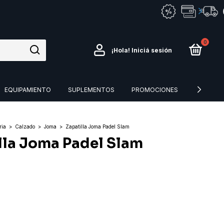
STA
0
¡Hola!
Iniciá sesión
EQUIPAMIENTO
SUPLEMENTOS
PROMOCIONES
CESPED 
ria
>
Calzado
>
Joma
>
Zapatilla Joma Padel Slam
lla Joma Padel Slam