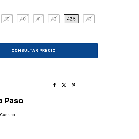
39
40
41
42
42.5
43
a Paso
 Con una