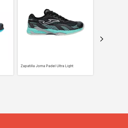
Zapatilla Joma Padel Ultra Light
Zapatilla Joma 