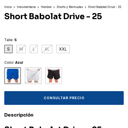
Inicio
>
Indumentaria
>
Hombre
>
Shorts y Bermudas
>
Short Babolat Drive - 25
Short Babolat Drive - 25
Talle:
S
S
M
L
XL
XXL
Color:
Azul
Descripción