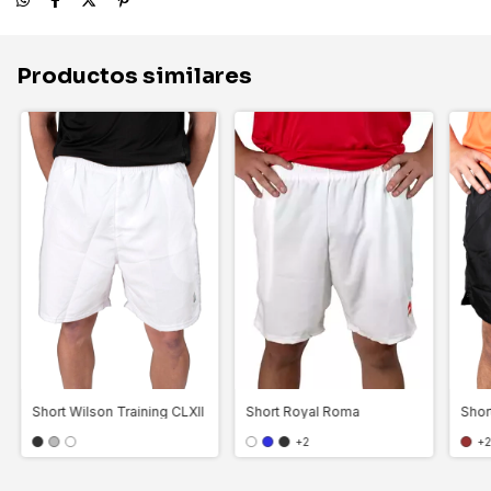
Productos similares
Short Wilson Training CLXII
Shor
Short Royal Roma
+
+2