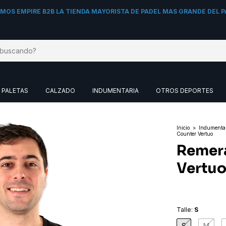
MOS EMPIRE B2B LA TIENDA MAYORISTA DE PADEL MAS GRANDE DEL P
PALETAS
CALZADO
INDUMENTARIA
OTROS DEPORTES
Inicio
>
Indumenta
Counter Vertuo
Remera
Vertu
Talle:
S
S
M