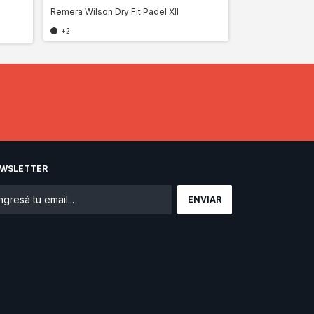
Remera Wilson Dry Fit Padel XII
Remera Algodón
+2
2 colores
WSLETTER