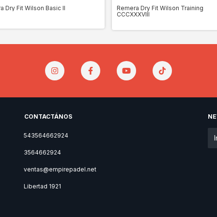
 Dry Fit Wilson Basic II
Remera Dry Fit Wilson Training
CCCXXXVIII
CONTACTÁNOS
NE
543564662924
3564662924
ventas@empirepadel.net
Libertad 1921