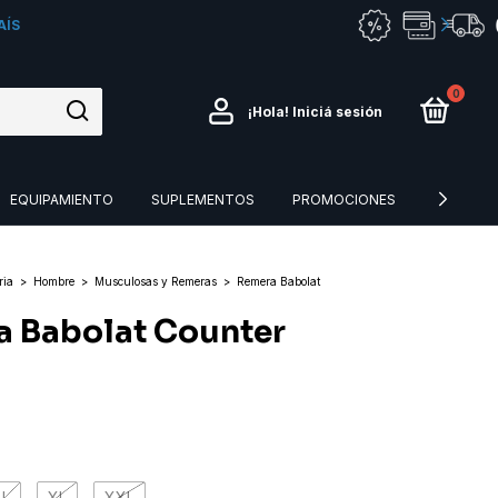
AÍS
0
¡Hola!
Iniciá sesión
EQUIPAMIENTO
SUPLEMENTOS
PROMOCIONES
CESPED 
ria
>
Hombre
>
Musculosas y Remeras
>
Remera Babolat
 Babolat Counter
o
L
XL
XXL