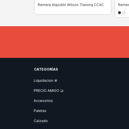
aining CCLXI
Remera Algodón Wilson Training CCXC
Remera
CATEGORÍAS
Liquidacion 🚨
PRECIO AMIGO 🤝
Accesorios
Paletas
Calzado