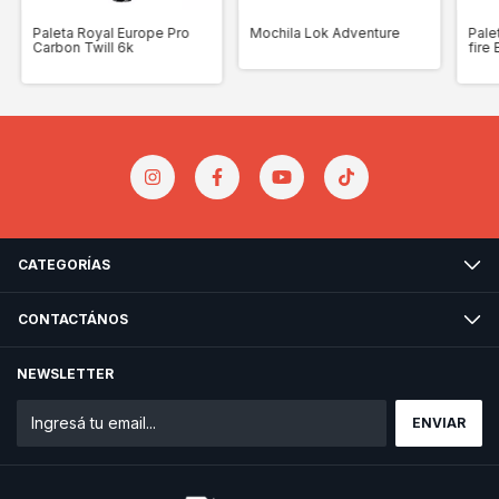
Paleta Royal Europe Pro
Mochila Lok Adventure
Pale
Carbon Twill 6k
fire 
CATEGORÍAS
CONTACTÁNOS
NEWSLETTER